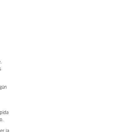
.
s
lgún
mpida
o.
er la