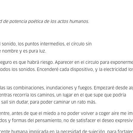
ad de potencia poética de los actos humanos.
 sonido, los puntos intermedios, el círculo sin
e nombre y es pura luz.
seguro es que habrá riesgo. Aparecer en el circulo para exponerme
todos los sonidos. Encenderé cada dispositivo, y la electricidad lo
as las combinaciones, inundaciones y fuegos. Empezaré desde a
ientras recorría los caminos, un lugar en el que supe que podría
 salí sin dudar, para poder caminar un rato más.
ntre, antes de que el miedo a no poder volver a coger aire me i
modos y formas del pensamiento, no de satisfacer el deseo expresiv
scente humana implicada en la necesidad de sujeción, para fortalec