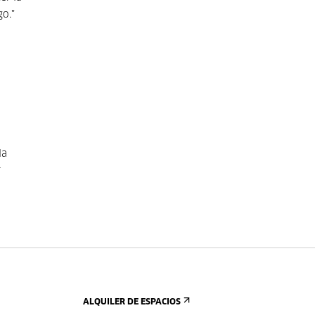
go."
la
r
ALQUILER DE ESPACIOS