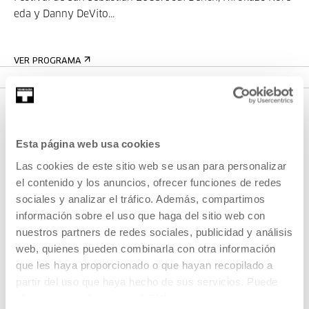
eda y Danny DeVito...
VER PROGRAMA
Esta página web usa cookies
Las cookies de este sitio web se usan para personalizar
el contenido y los anuncios, ofrecer funciones de redes
sociales y analizar el tráfico. Además, compartimos
información sobre el uso que haga del sitio web con
REGÍSTRATE AL BOLETÍN
nuestros partners de redes sociales, publicidad y análisis
AGENDA
web, quienes pueden combinarla con otra información
que les haya proporcionado o que hayan recopilado a
VISÍTANOS
partir del uso que haya hecho de sus servicios. Puede
CONTACTO Y HORARIOS
obtener más información
AQUÍ