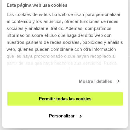
Esta página web usa cookies
Angela Schanelec es una directora radical. Una directora
Las cookies de este sitio web se usan para personalizar
que busca y explora en el origen del lenguaje
el contenido y los anuncios, ofrecer funciones de redes
cinematográfico las herramientas para un nuevo cine.
sociales y analizar el tráfico. Además, compartimos
información sobre el uso que haga del sitio web con
nuestros partners de redes sociales, publicidad y análisis
VER CICLO
web, quienes pueden combinarla con otra información
que les haya proporcionado o que hayan recopilado a
partir del uso que haya hecho de sus servicios. Puede
obtener más información
AQUÍ
Mostrar detalles
Permitir todas las cookies
REGÍSTRATE AL BOLETÍN
Personalizar
AGENDA