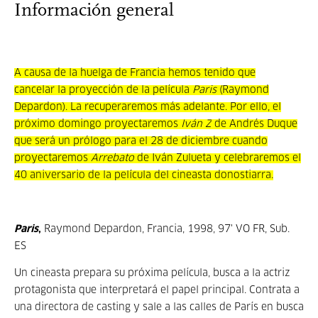
Información general
A causa de la huelga de Francia hemos tenido que
cancelar la proyección de la película
Paris
(Raymond
Depardon). La recuperaremos más adelante. Por ello, el
próximo domingo proyectaremos
Iván Z
de Andrés Duque
que será un prólogo para el 28 de diciembre cuando
proyectaremos
Arrebato
de Iván Zulueta y celebraremos el
40 aniversario de la película del cineasta donostiarra.
Paris
,
Raymond Depardon, Francia, 1998, 97' VO FR, Sub.
ES
Un cineasta prepara su próxima película, busca a la actriz
protagonista que interpretará el papel principal. Contrata a
una directora de casting y sale a las calles de París en busca