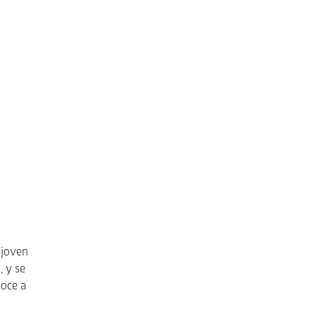
 joven
, y se
noce a