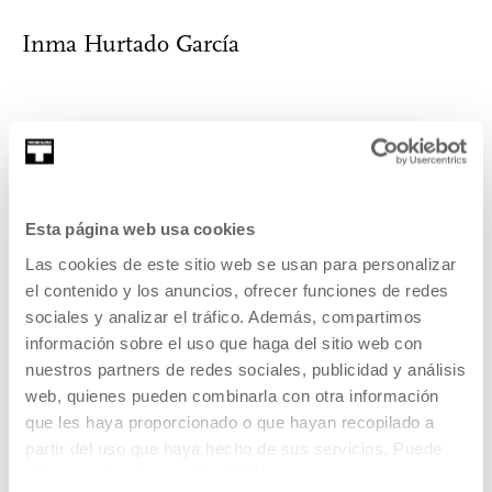
Inma Hurtado García
Comenzó su andadura en la educación formal trabajando
durante diez años como maestra de Educ...
MÁS INFORMACIÓN
Esta página web usa cookies
Las cookies de este sitio web se usan para personalizar
el contenido y los anuncios, ofrecer funciones de redes
sociales y analizar el tráfico. Además, compartimos
Pertenece a Proyecto: Programa
información sobre el uso que haga del sitio web con
con el profesorado
nuestros partners de redes sociales, publicidad y análisis
web, quienes pueden combinarla con otra información
Este programa contempla una serie de encuentros en los
que les haya proporcionado o que hayan recopilado a
que compartir saberes y experiencias entre el profesorado
partir del uso que haya hecho de sus servicios. Puede
y el equipo de mediación de Tabakalera. A lo largo del
obtener más información
AQUÍ
curso escolar habrá tres seminarios en los que investigar