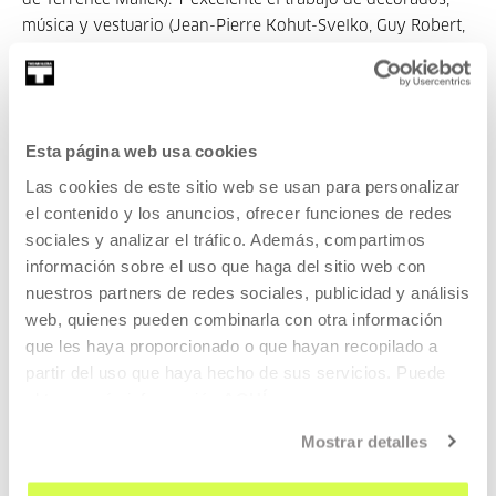
de Terrence Malick). Y excelente el trabajo de decorados,
música y vestuario (Jean-Pierre Kohut-Svelko, Guy Robert,
Jacques Schmidt).
Pascale acompaña, canta, cuida de los caballos, y espera su
turno. Aún falta para que empiece a bailar frente a la
cámara, pero es evidente que su figura renacentista va a
Esta página web usa cookies
ser pronto iluminada.
Las cookies de este sitio web se usan para personalizar
el contenido y los anuncios, ofrecer funciones de redes
La película recibió el Premio Méliès de la crítica francesa.
sociales y analizar el tráfico. Además, compartimos
Víctor Iriarte
información sobre el uso que haga del sitio web con
nuestros partners de redes sociales, publicidad y análisis
web, quienes pueden combinarla con otra información
que les haya proporcionado o que hayan recopilado a
TRAILER
partir del uso que haya hecho de sus servicios. Puede
obtener más información
AQUÍ
Mostrar detalles
Pertenece a Pascale Ogier