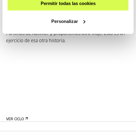
Permitir todas las cookies
Pertenece a Ciclo: Pascale Ogier
Personalizar
Partimos de Rohmer y proponemos otro viaje. Esto es un
ejercicio de esa otra historia.
VER CICLO