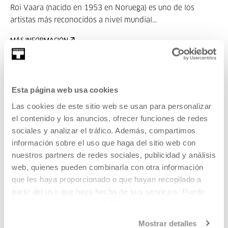
Roi Vaara (nacido en 1953 en Noruega) es uno de los
artistas más reconocidos a nivel mundial...
MÁS INFORMACIÓN
Pertenece a Exposición: Esther
Esta página web usa cookies
Ferrer. 2, 3, 5, 7, 11, 13, 17, 19,
Las cookies de este sitio web se usan para personalizar
23...
el contenido y los anuncios, ofrecer funciones de redes
sociales y analizar el tráfico. Además, compartimos
información sobre el uso que haga del sitio web con
La exposición se plantea como un lugar de ejercicios,
nuestros partners de redes sociales, publicidad y análisis
acciones y pensamiento, por el que discurren procesos,
web, quienes pueden combinarla con otra información
ensayos, bocetos y maquetas, a la vez que se invita a
que les haya proporcionado o que hayan recopilado a
contar, a oír y sentir la materialidad del sonido, a ensayar, a
partir del uso que haya hecho de sus servicios. Puede
vivir el cuerpo en movimiento siguiendo diferentes
obtener más información
AQUÍ
combinatorias.
Mostrar detalles