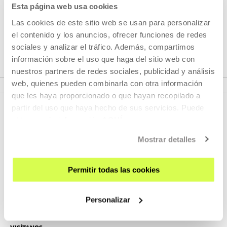
La producción fílmica de VALIE EXPORT, firme defensora
Esta página web usa cookies
del
cine expandido
, la sitúa sin duda como una de las
Las cookies de este sitio web se usan para personalizar
creadoras más relevantes desde la segunda mitad del siglo
el contenido y los anuncios, ofrecer funciones de redes
XX.
sociales y analizar el tráfico. Además, compartimos
información sobre el uso que haga del sitio web con
nuestros partners de redes sociales, publicidad y análisis
VER CICLO
web, quienes pueden combinarla con otra información
que les haya proporcionado o que hayan recopilado a
partir del uso que haya hecho de sus servicios. Puede
obtener más información
AQUÍ
Mostrar detalles
Permitir todas las cookies
REGÍSTRATE AL BOLETÍN
Personalizar
AGENDA