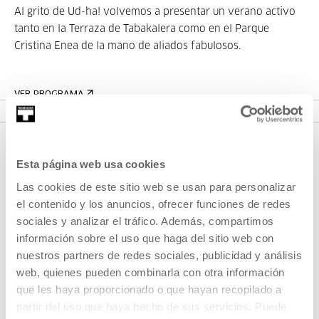
Al grito de Ud-ha! volvemos a presentar un verano activo
tanto en la Terraza de Tabakalera como en el Parque
Cristina Enea de la mano de aliados fabulosos.
VER PROGRAMA
Esta página web usa cookies
Las cookies de este sitio web se usan para personalizar
el contenido y los anuncios, ofrecer funciones de redes
sociales y analizar el tráfico. Además, compartimos
información sobre el uso que haga del sitio web con
nuestros partners de redes sociales, publicidad y análisis
REGÍSTRATE AL BOLETÍN
web, quienes pueden combinarla con otra información
AGENDA
que les haya proporcionado o que hayan recopilado a
partir del uso que haya hecho de sus servicios. Puede
VISÍTANOS