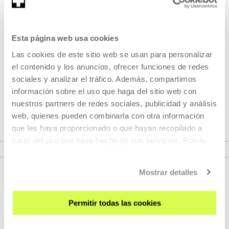
MÁS INFORMACIÓN
Esta página web usa cookies
Pertenece a Ciclo:: Vive le
Las cookies de este sitio web se usan para personalizar
cinéma!
el contenido y los anuncios, ofrecer funciones de redes
sociales y analizar el tráfico. Además, compartimos
información sobre el uso que haga del sitio web con
Ciclo de proyecciones relacionadas con la exposición
Vive
nuestros partners de redes sociales, publicidad y análisis
le cinéma!
web, quienes pueden combinarla con otra información
que les haya proporcionado o que hayan recopilado a
VER CICLO:
partir del uso que haya hecho de sus servicios. Puede
obtener más información
AQUÍ
Mostrar detalles
Permitir todas las cookies