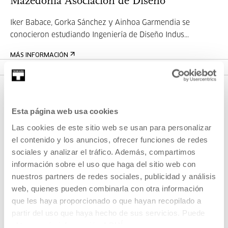
Mazedonia Asociación de Diseño
Iker Babace, Gorka Sánchez y Ainhoa Garmendia se
conocieron estudiando Ingeniería de Diseño Indus...
MÁS INFORMACIÓN
Esta página web usa cookies
Las cookies de este sitio web se usan para personalizar
el contenido y los anuncios, ofrecer funciones de redes
sociales y analizar el tráfico. Además, compartimos
información sobre el uso que haga del sitio web con
REGÍSTRATE AL BOLETÍN
nuestros partners de redes sociales, publicidad y análisis
web, quienes pueden combinarla con otra información
AGENDA
que les haya proporcionado o que hayan recopilado a
VISÍTANOS
partir del uso que haya hecho de sus servicios. Puede
obtener más información
AQUÍ
CONTACTO Y HORARIOS