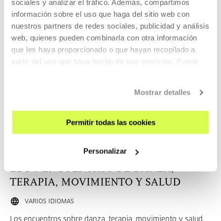
sociales y analizar el tráfico. Además, compartimos
Conoce Tabakalera. Visita guiada (EU)
información sobre el uso que haga del sitio web con
Visitas guiadas a Tabakalera en euskera.
nuestros partners de redes sociales, publicidad y análisis
web, quienes pueden combinarla con otra información
que les haya proporcionado o que hayan recopilado a
LEER MÁS
partir del uso que haya hecho de sus servicios. Puede
ENTRADAS
obtener más información
AQUÍ
Mostrar detalles
Entradas disponibles
Permitir todas las cookies
OTROS TEMAS
Personalizar
04-06 SEP. 2026 | 15:30-20:00
EDT 6 ENCUENTROS DE DANZA,
TERAPIA, MOVIMIENTO Y SALUD
VARIOS IDIOMAS
Los encuentros sobre danza, terapia, movimiento y salud