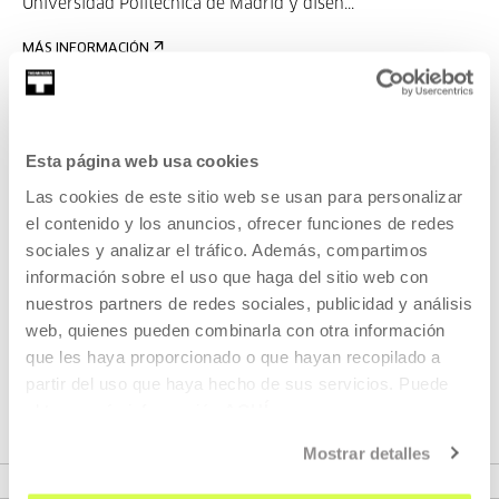
Universidad Politécnica de Madrid y diseñ...
MÁS INFORMACIÓN
Pertenece a Proyecto:
Esta página web usa cookies
Architectus Omnibus?
Las cookies de este sitio web se usan para personalizar
el contenido y los anuncios, ofrecer funciones de redes
El proyecto se basa en un decálogo de diez conceptos
sociales y analizar el tráfico. Además, compartimos
ideados por el arquitecto Andrés Jaque y los diez
información sobre el uso que haga del sitio web con
proyectos seleccionados muestran diversas propuestas de
nuestros partners de redes sociales, publicidad y análisis
arquitectos estatales y Alemanes, que reivindican la
web, quienes pueden combinarla con otra información
conciencia sostenible de la arquitectura a través de nuevas
que les haya proporcionado o que hayan recopilado a
actitudes y maneras de entender la profesión.
partir del uso que haya hecho de sus servicios. Puede
obtener más información
AQUÍ
Mostrar detalles
VER PROYECTO