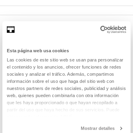
Esta página web usa cookies
Las cookies de este sitio web se usan para personalizar
el contenido y los anuncios, ofrecer funciones de redes
REGÍSTRATE AL BOLETÍN
sociales y analizar el tráfico. Además, compartimos
información sobre el uso que haga del sitio web con
AGENDA
nuestros partners de redes sociales, publicidad y análisis
VISÍTANOS
web, quienes pueden combinarla con otra información
que les haya proporcionado o que hayan recopilado a
CONTACTO Y HORARIOS
partir del uso que haya hecho de sus servicios. Puede
CÓMO LLEGAR
obtener más información
AQUÍ
VISITAS GUIADAS
Mostrar detalles
ALOJAMIENTO