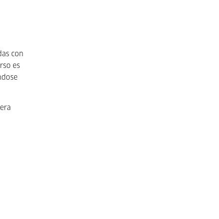
das con
rso es
ándose
lera