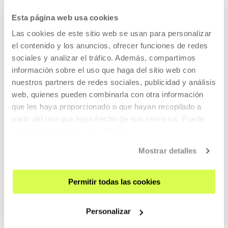
Esta página web usa cookies
Las cookies de este sitio web se usan para personalizar
En el programa se dan a conocer las líneas de trabajo y
el contenido y los anuncios, ofrecer funciones de redes
diferentes formas de estar juntas que hemos definido para
sociales y analizar el tráfico. Además, compartimos
el curso 2022-2023.
información sobre el uso que haga del sitio web con
Hemos organizado una reunión para profundizar más en
nuestros partners de redes sociales, publicidad y análisis
estas ideas y dar a conocer el programa. Tendremos la
web, quienes pueden combinarla con otra información
oportunidad de compartir diferentes inquietudes e
que les haya proporcionado o que hayan recopilado a
intereses, abriendo oportunidades de colaboración:
partir del uso que haya hecho de sus servicios. Puede
obtener más información
AQUÍ
Mostrar detalles
Día:
22 de septiembre, jueves
Sesiones:
Permitir todas las cookies
11:00 (EU)
12:30 (ES)
Personalizar