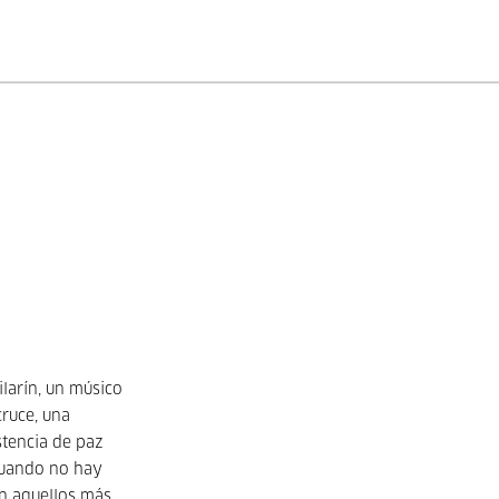
larín, un músico
cruce, una
istencia de paz
 cuando no hay
en aquellos más