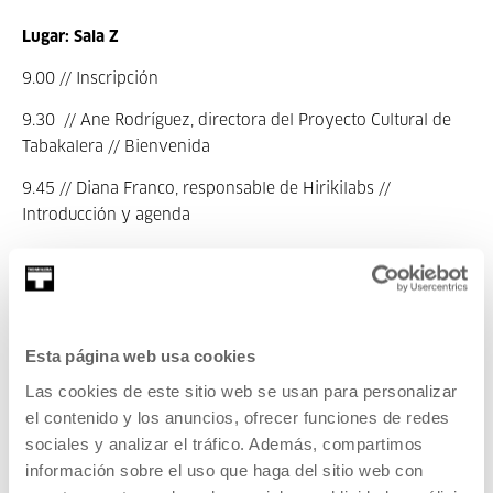
Lugar: Sala Z
9.00 // Inscripción
9.30 // Ane Rodríguez, directora del Proyecto Cultural de
Tabakalera // Bienvenida
9.45 // Diana Franco, responsable de Hirikilabs //
Introducción y agenda
10.00 // Eulalia Pérez Sedeño (profesora de investigación
del Instituto de Filosofía del CSIC): "El determinismo
biológico y la tecnología que tenemos"
11.00 // Café
Esta página web usa cookies
Las cookies de este sitio web se usan para personalizar
11.30 // Blanca Ortiga, Isabel Tomás Pérez, Martu //
el contenido y los anuncios, ofrecer funciones de redes
Conversación entre dos experiencias FemTek (Bilbao) y
sociales y analizar el tráfico. Además, compartimos
La_bekka (Madrid)
información sobre el uso que haga del sitio web con
12.30 // Margarita Padilla, Estrella Soria, Inés Bebea, Diana