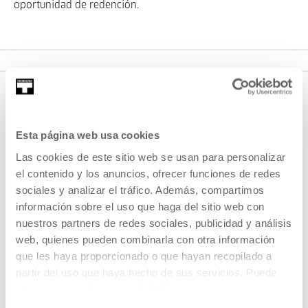
oportunidad de redención.
Esta página web usa cookies
Las cookies de este sitio web se usan para personalizar
el contenido y los anuncios, ofrecer funciones de redes
sociales y analizar el tráfico. Además, compartimos
REGÍSTRATE AL BOLETÍN
información sobre el uso que haga del sitio web con
nuestros partners de redes sociales, publicidad y análisis
AGENDA
web, quienes pueden combinarla con otra información
que les haya proporcionado o que hayan recopilado a
VISÍTANOS
partir del uso que haya hecho de sus servicios. Puede
CONTACTO Y HORARIOS
obtener más información
AQUÍ
CÓMO LLEGAR