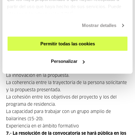
metodología de trabajo y cronograma.
partir del uso que haya hecho de sus servicios. Puede
Carta de motivación.
obtener más información
AQUÍ
Enlaces a audiovisuales que muestren trabajos
coreográficos realizados anteriormente.
Mostrar detalles
Cartas de referencia (opcional).
6.- Criterios de selección
Permitir todas las cookies
Las solicitudes serán valoradas por un comité de selección,
en base a los siguientes criterios:
Personalizar
La calidad artística de la propuesta.
La innovación en la propuesta.
La coherencia entre la trayectoria de la persona solicitante
y la propuesta presentada.
La cohesión entre los objetivos del proyecto y los del
programa de residencia.
La capacidad para trabajar con un grupo amplio de
bailarines (15-20).
Experiencia en el ámbito formativo
7.- La resolución de la convocatoria se hará pública en los