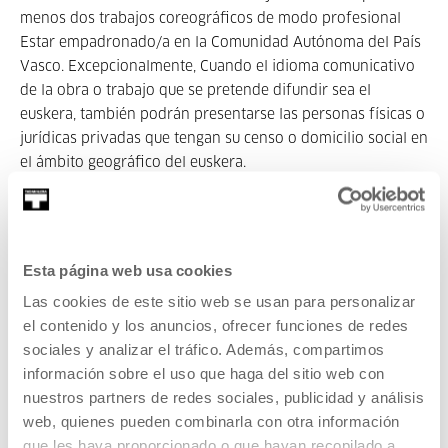
menos dos trabajos coreográficos de modo profesional
Estar empadronado/a en la Comunidad Autónoma del País
Vasco. Excepcionalmente, Cuando el idioma comunicativo
de la obra o trabajo que se pretende difundir sea el
euskera, también podrán presentarse las personas físicas o
jurídicas privadas que tengan su censo o domicilio social en
el ámbito geográfico del euskera.
Haber colaborado con Gipuzkoako Dantzagunea en alguna
de sus líneas de trabajo, en los últimos tres años
5.- Modo y plazo para realizar las solicitudes
Esta página web usa cookies
Las solicitudes se enviarán a la dirección de correo
electrónico dantzagunea@gipuzkoa.eus , antes de las 24:00
Las cookies de este sitio web se usan para personalizar
del 28 de marzo de 2022, con la siguiente información,
el contenido y los anuncios, ofrecer funciones de redes
incluida en un único documento, en formato PDF, escrito en
sociales y analizar el tráfico. Además, compartimos
euskara/castellano y francés/inglés:
información sobre el uso que haga del sitio web con
nuestros partners de redes sociales, publicidad y análisis
Curriculum Vitae y fotografía.
web, quienes pueden combinarla con otra información
Breve explicación del proyecto, incluyendo: objetivos,
que les haya proporcionado o que hayan recopilado a