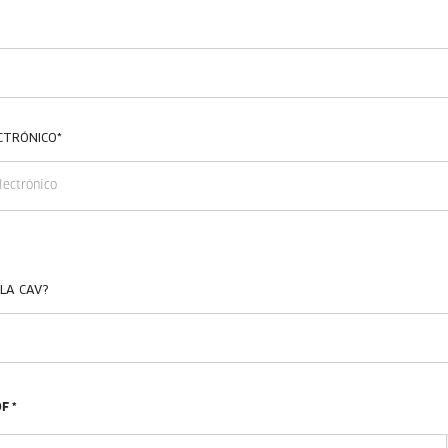
CTRÓNICO
*
 LA CAV?
F *