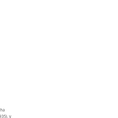
 ha
935), y