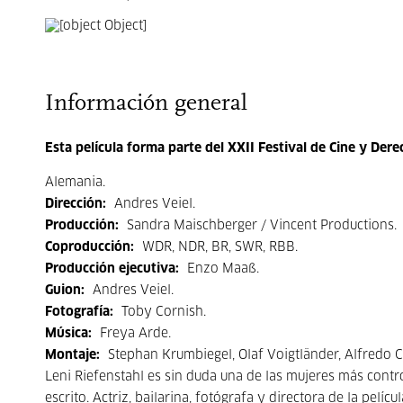
Información general
Esta película forma parte del XXII Festival de Cine y De
Alemania.
Dirección:
Andres Veiel.
Producción:
Sandra Maischberger / Vincent Productions.
Coproducción:
WDR, NDR, BR, SWR, RBB.
Producción ejecutiva:
Enzo Maaß.
Guion:
Andres Veiel.
Fotografía:
Toby Cornish.
Música:
Freya Arde.
Montaje:
Stephan Krumbiegel, Olaf Voigtländer, Alfredo C
Leni Riefenstahl es sin duda una de las mujeres más contro
escrito. Actriz, bailarina, fotógrafa y directora de la pelí