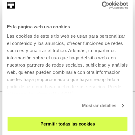
(Vitoria-Gasteiz, 1998) Es graduada en Bellas Artes por la
EHU/UPV. Entre 2018 y 2019 realizó un ...
Esta página web usa cookies
MÁS INFORMACIÓN
Las cookies de este sitio web se usan para personalizar
el contenido y los anuncios, ofrecer funciones de redes
sociales y analizar el tráfico. Además, compartimos
Zorione Méndez Martín
información sobre el uso que haga del sitio web con
nuestros partners de redes sociales, publicidad y análisis
Tengo muchas curiosidades, me gusta probar cosas de
web, quienes pueden combinarla con otra información
distintos ámbitos. Estudié Bellas Artes y tam...
que les haya proporcionado o que hayan recopilado a
partir del uso que haya hecho de sus servicios. Puede
MÁS INFORMACIÓN
obtener más información
AQUÍ
Mostrar detalles
Permitir todas las cookies