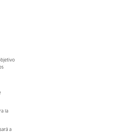
objetivo
os
e
ra la
sará a