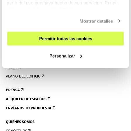
partir del uso que haya hecho de sus servicios. Puede
obtener más información
AQUÍ
VISÍTANOS
Mostrar detalles
CONTACTO Y HORARIOS
CÓMO LLEGAR
Permitir todas las cookies
VISITAS GUIADAS
ALOJAMIENTO
Personalizar
ACCESIBILIDAD
NORMAS
PLANO DEL EDIFICIO
PRENSA
ALQUILER DE ESPACIOS
ENVÍANOS TU PROPUESTA
QUIÉNES SOMOS