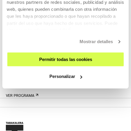
nuestros partners de redes sociales, publicidad y análisis
Helsinki. En sus instalaciones a...
web, quienes pueden combinarla con otra información
que les haya proporcionado o que hayan recopilado a
MÁS INFORMACIÓN
partir del uso que haya hecho de sus servicios. Puede
obtener más información
AQUÍ
Mostrar detalles
Pertenece a Programa: La pared
Permitir todas las cookies
La pared es una pantalla donde proyectar en loop
obras invitadas asociadas al cine o al programa
Personalizar
de Tabakalera.
VER PROGRAMA