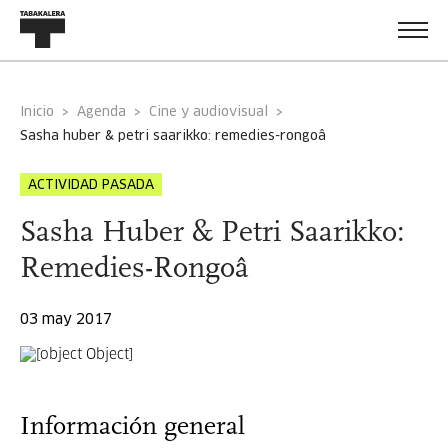
Inicio
Agenda
Cine y audiovisual
sasha huber & petri saarikko: remedies-rongoâ
ACTIVIDAD PASADA
Sasha Huber & Petri Saarikko:
Remedies-Rongoâ
03 may 2017
Información general