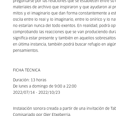
preguntarse por las relaciones que se establecen entre su 
materiales de archivo que inspiraron y que ayudaron al pro
mitos y el imaginario que dan forma constantemente a est
oscila entre lo real y lo imaginario, entre lo onírico y lo n
no estarían nunca del todo exentos. En realidad, podrá op
comprobando las reacciones que se van produciendo durant
significa estar presente y también en aquellos sobresalto
en última instancia, también podrá buscar refugio en algún
pensamientos.
FICHA TÉCNICA
Duración: 13 horas
De lunes a domingo de 9:00 a 22:00
2022/07/14 - 2022/10/23
Instalación sonora creada a partir de una invitación de Ta
Comisariado por Oier Etxeberria.