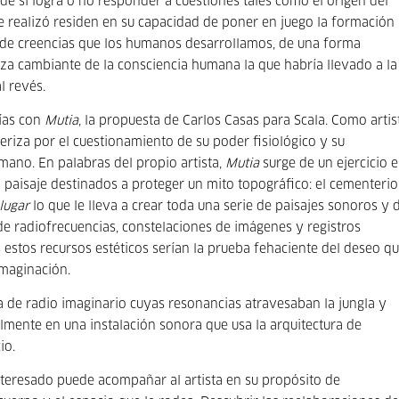
de si logra o no responder a cuestiones tales como el origen del
que realizó residen en su capacidad de poner en juego la formación
as de creencias que los humanos desarrollamos, de una forma
eza cambiante de la consciencia humana la que habría llevado a la
l revés.
ías con
Mutia
, la propuesta de Carlos Casas para Scala. Como artis
eriza por el cuestionamiento de su poder fisiológico y su
mano. En palabras del propio artista,
Mutia
surge de un ejercicio 
 paisaje destinados a proteger un mito topográfico: el cementerio
lugar
lo que le lleva a crear toda una serie de paisajes sonoros y 
 radiofrecuencias, constelaciones de imágenes y registros
as estos recursos estéticos serían la prueba fehaciente del deseo q
imaginación.
de radio imaginario cuyas resonancias atravesaban la jungla y
almente en una instalación sonora que usa la arquitectura de
io.
interesado puede acompañar al artista en su propósito de