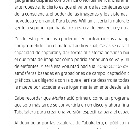
geografías dispares como África o Norteamérica. Más allá 
arte rupestre, lo cierto es que el valor de las conjeturas 
de la consciencia, el poder de las imágenes y los sistem
novedosa y original. Para Lewis-Williams, sería la natural
gente a suponer que había otra esfera de existencia y no a
Desde esta perspectiva podemos encontrar ciertas analog
comprometido con el material audiovisual, Casas se caract
capacidad de capturar y dar forma al sistema nervioso hu
el que trata de imaginar cómo podría sonar una selva y un
de elefantes. Y será esa voluntad hacia la
composición de 
atmósferas basadas en grabaciones de campo, captación de
gráficos. La diligencia con la que el artista desarrolla tod
le mueve por acceder a ese lugar mentalemente desde la 
Cabe recordar que
Mutia
nació primero como un programa 
que sólo más tarde se convertiría en un disco y ahora fin
Tabakalera para crear una versión específica para el espac
Al deambular por las escaleras de Tabakalera, el público 