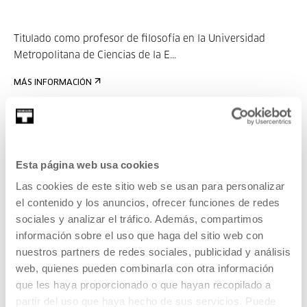
Titulado como profesor de filosofía en la Universidad
Metropolitana de Ciencias de la E...
MÁS INFORMACIÓN
Anaitze Aguirre Larreta
Esta página web usa cookies
Las cookies de este sitio web se usan para personalizar
Profesora en el Departamento de Periodismo de UPV/EHU.
el contenido y los anuncios, ofrecer funciones de redes
sociales y analizar el tráfico. Además, compartimos
MÁS INFORMACIÓN
Invitados/as
información sobre el uso que haga del sitio web con
nuestros partners de redes sociales, publicidad y análisis
web, quienes pueden combinarla con otra información
Ignacio Mendiola
que les haya proporcionado o que hayan recopilado a
partir del uso que haya hecho de sus servicios. Puede