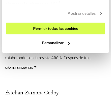
Sus principales líneas de investigación giran en torno al
obtener más información
AQUÍ
mod...
Mostrar detalles
MÁS INFORMACIÓN
Permitir todas las cookies
Gari Garaialde
Personalizar
Comenzó su andadura como fotógrafo en 1995,
colaborando con la revista ARGIA. Después de tra...
MÁS INFORMACIÓN
Esteban Zamora Godoy