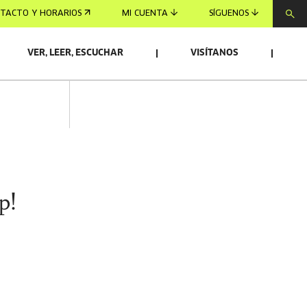
TACTO Y HORARIOS
MI CUENTA
SÍGUENOS
VER, LEER, ESCUCHAR
VISÍTANOS
p!