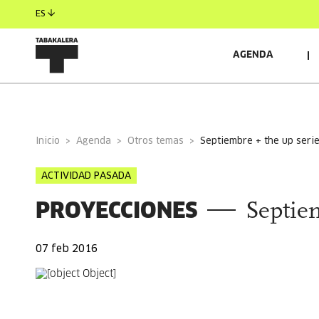
ES
AGENDA
INFORMACIÓN GENERAL
Inicio
Agenda
Otros temas
septiembre + the up seri
ACTIVIDAD PASADA
PROYECCIONES
Septie
07 feb 2016