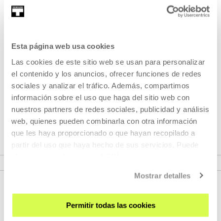
Pertenece a Festival: Crossover.
Esta página web usa cookies
Cultura de series
Las cookies de este sitio web se usan para personalizar
el contenido y los anuncios, ofrecer funciones de redes
Promovido por el Departamento de Cultura de la
sociales y analizar el tráfico. Además, compartimos
Diputación de Gipuzkoa y organizado en colaboración con
información sobre el uso que haga del sitio web con
la agencia cultural Kultur Factory,
CROSSOVER
es un festival
nuestros partners de redes sociales, publicidad y análisis
dedicado a la cultura de las series.
web, quienes pueden combinarla con otra información
que les haya proporcionado o que hayan recopilado a
partir del uso que haya hecho de sus servicios. Puede
VER FESTIVAL
obtener más información
AQUÍ
Mostrar detalles
Permitir todas las cookies