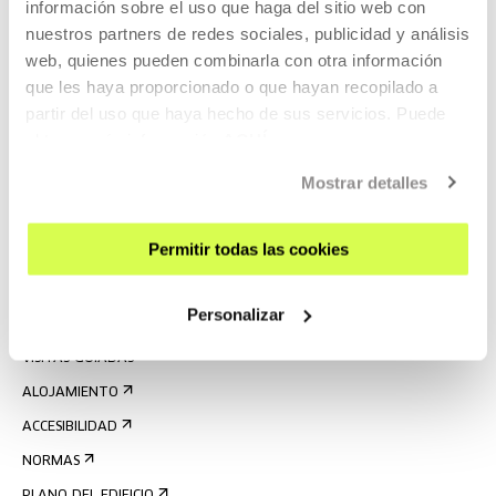
información sobre el uso que haga del sitio web con
nuestros partners de redes sociales, publicidad y análisis
web, quienes pueden combinarla con otra información
que les haya proporcionado o que hayan recopilado a
partir del uso que haya hecho de sus servicios. Puede
obtener más información
AQUÍ
REGÍSTRATE AL BOLETÍN
Mostrar detalles
AGENDA
Permitir todas las cookies
VISÍTANOS
CONTACTO Y HORARIOS
Personalizar
CÓMO LLEGAR
VISITAS GUIADAS
ALOJAMIENTO
ACCESIBILIDAD
NORMAS