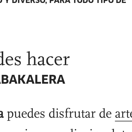
 Y DIVERSO, PARA TODO TIPO DE
es hacer
ABAKALERA
ra
puedes disfrutar de
art