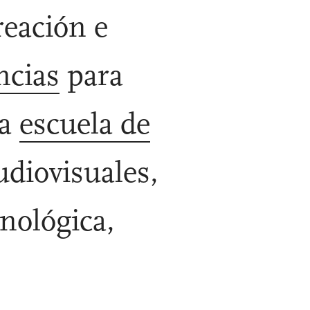
reación e
ncias
para
na
escuela de
udiovisuales,
cnológica,