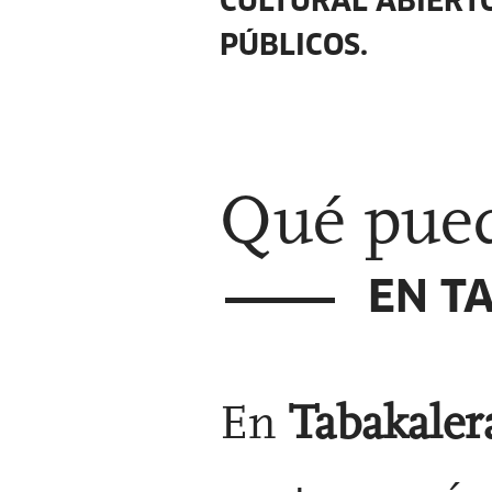
CULTURAL ABIERTO
PÚBLICOS.
Qué pued
EN T
En
Tabakale