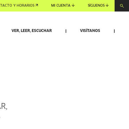
TACTO Y HORARIOS
MI CUENTA
SÍGUENOS
VER, LEER, ESCUCHAR
VISÍTANOS
R,
O