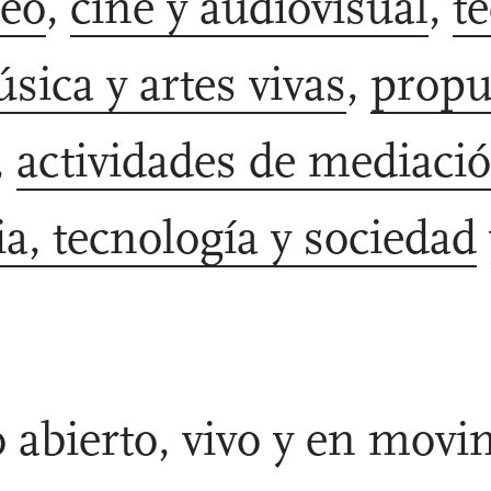
eo
,
cine y audiovisual
,
t
sica y artes vivas
,
propu
,
actividades de mediaci
ia, tecnología y sociedad
 abierto, vivo y en movi