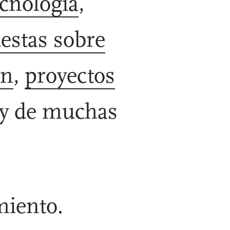
ecnología
,
estas sobre
ón
,
proyectos
y de muchas
miento.