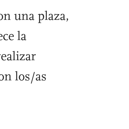
on una plaza,
ece la
realizar
on los/as