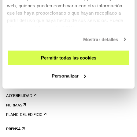
web, quienes pueden combinarla con otra información
que les haya proporcionado o que hayan recopilado a
partir del uso que haya hecho de sus servicios. Puede
REGÍSTRATE AL BOLETÍN
obtener más información
AQUÍ
AGENDA
Mostrar detalles
VISÍTANOS
Permitir todas las cookies
CONTACTO Y HORARIOS
CÓMO LLEGAR
Personalizar
VISITAS GUIADAS
ALOJAMIENTO
ACCESIBILIDAD
NORMAS
PLANO DEL EDIFICIO
PRENSA