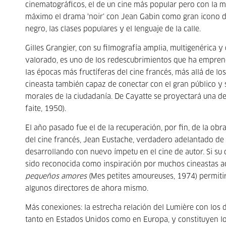
cinematográficos, el de un cine más popular pero con la mis
máximo el drama ‘noir’ con Jean Gabin como gran icono del
negro, las clases populares y el lenguaje de la calle.
Gilles Grangier, con su filmografía amplia, multigenérica 
valorado, es uno de los redescubrimientos que ha emprend
las épocas más fructíferas del cine francés, más allá de l
cineasta también capaz de conectar con el gran público y
morales de la ciudadanía. De Cayatte se proyectará una de
faite, 1950).
El año pasado fue el de la recuperación, por fin, de la 
del cine francés, Jean Eustache, verdadero adelantado de 
desarrollando con nuevo ímpetu en el cine de autor. Si s
sido reconocida como inspiración por muchos cineastas a
pequeños amores
(Mes petites amoureuses, 1974) permiti
algunos directores de ahora mismo.
Más conexiones: la estrecha relación del Lumière con los d
tanto en Estados Unidos como en Europa, y constituyen l