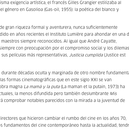
ma exigencia artística, el francés Gilles Grangier estilizaba al
 género en Gasolioa (Gas-oil, 1955): la poética del blanco y
y de gran riqueza formal y aventurera, nunca suficientemente
ido en años recientes el Instituto Lumière para ahondar en una 
os maestros siempre reconocidos. Al igual que André Cayatte,
 siempre con preocupación por el compromiso social y los dilema
 sus películas más representativas,
Justicia cumplida
(Justice est
obra durante décadas oculta y marginada de otro nombre fundament
las formas cinematográficas que en este siglo XXI se van
u obra magna
La mamá y la puta
(La maman et la putain, 1973) ha
ctuales, la menos difundida pero también deslumbrante
Mis
rá comprobar notables parecidos con la mirada a la juventud de
irectores que hicieron cambiar el rumbo del cine en los años 70,
os fundamentos del cine contemporáneo hasta la actualidad, tend