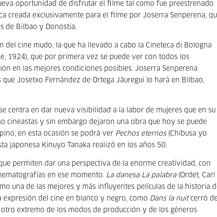
eva oportunidad de disfrutar el filme tal como fue preestrenado
sica creada exclusivamente para el filme por Joserra Senperena, q
es de Bilbao y Donostia.
n del cine mudo, la que ha llevado a cabo la Cineteca di Bologna
ne, 1924), que por primera vez se puede ver con todos los
ión en las mejores condiciones posibles. Joserra Senperena
s que Josetxo Fernández de Ortega Jáuregui lo hará en Bilbao,
e centra en dar nueva visibilidad a la labor de mujeres que en su
mo cineastas y sin embargo dejaron una obra que hoy se puede
upino, en esta ocasión se podrá ver
Pechos eternos
(Chibusa yo
asta japonesa Kinuyo Tanaka realizó en los años 50.
 que permiten dar una perspectiva de la enorme creatividad, con
cinematografías en ese momento.
La danesa La palabra
(Ordet, Carl
 una de las mejores y más influyentes películas de la historia d
a expresión del cine en blanco y negro, como
Dans la nuit
cerró d
l otro extremo de los modos de producción y de los géneros