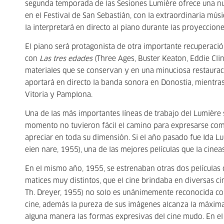
segunda temporada de las Sesiones Lumière ofrece una nu
en el Festival de San Sebastián, con la extraordinaria mú
la interpretará en directo al piano durante las proyeccion
El piano será protagonista de otra importante recuperació
con
Las tres edades
(Three Ages, Buster Keaton, Eddie Cli
materiales que se conservan y en una minuciosa restaurac
aportará en directo la banda sonora en Donostia, mientra
Vitoria y Pamplona.
Una de las más importantes líneas de trabajo del Lumière s
momento no tuvieron fácil el camino para expresarse co
apreciar en toda su dimensión. Si el año pasado fue Ida L
eien nare, 1955), una de las mejores películas que la cine
En el mismo año, 1955, se estrenaban otras dos películas
matices muy distintos, que el cine brindaba en diversas 
Th. Dreyer, 1955) no solo es unánimemente reconocida como
cine, además la pureza de sus imágenes alcanza la máxim
alguna manera las formas expresivas del cine mudo. En e