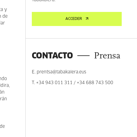
Tabakalera.
ta y
h de
ACCEDER
dar
CONTACTO
Prensa
E.
prentsa@tabakalera.eus
ando
T.
+34 943 011 311
/
+34 688 743 500
dira,
rán
arán
 de