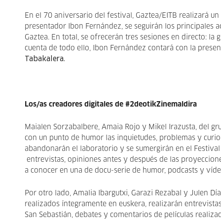
En el 70 aniversario del festival, Gaztea/EITB realizará u
presentador Ibon Fernández, se seguirán los principales ac
Gaztea. En total, se ofrecerán tres sesiones en directo: la 
cuenta de todo ello, Ibon Fernández contará con la presen
Tabakalera.
Los/as creadores digitales de #2deotikZinemaldira
Maialen Sorzabalbere, Amaia Rojo y Mikel Irazusta, del g
con un punto de humor las inquietudes, problemas y curios
abandonarán el laboratorio y se sumergirán en el Festiva
entrevistas, opiniones antes y después de las proyecciones
a conocer en una de docu-serie de humor, podcasts y víd
Por otro lado, Amalia Ibargutxi, Garazi Rezabal y Julen Día
realizados íntegramente en euskera, realizarán entrevistas 
San Sebastián, debates y comentarios de películas realiza