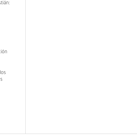
tián:
ción
dos
es