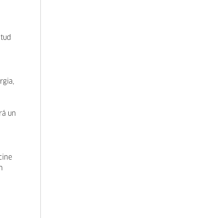
ntud
rgia,
ará un
cine
n