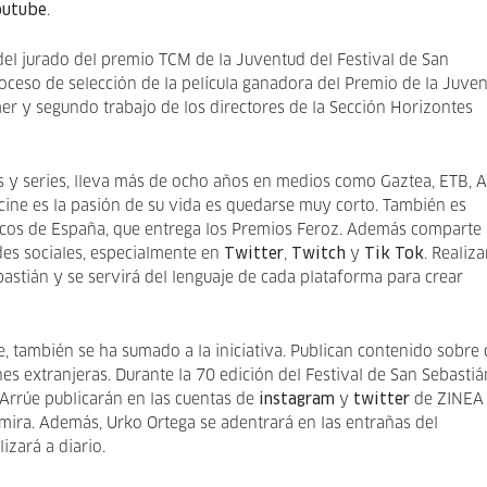
outube
.
del jurado del premio TCM de la Juventud del Festival de San
roceso de selección de la película ganadora del Premio de la Juve
mer y segundo trabajo de los directores de la Sección Horizontes
las y series, lleva más de ocho años en medios como Gaztea, ETB, A
l cine es la pasión de su vida es quedarse muy corto. También es
cos de España, que entrega los Premios Feroz. Además comparte
es sociales, especialmente en
Twitter
,
Twitch
y
Tik Tok
. Realiz
bastián y se servirá del lenguaje de cada plataforma para crear
e, también se ha sumado a la iniciativa. Publican contenido sobre 
es extranjeras. Durante la 70 edición del Festival de San Sebastiá
 Arrúe publicarán en las cuentas de
instagram
y
twitter
de ZINEA
inemira. Además, Urko Ortega se adentrará en las entrañas del
izará a diario.