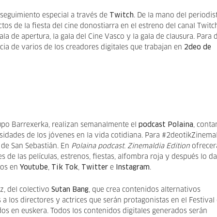
n seguimiento especial a través de
Twitch
. De la mano del periodis
tos de la fiesta del cine donostiarra en el estreno del canal Twitc
gala de apertura, la gala del Cine Vasco y la gala de clausura. Para 
cia de varios de los creadores digitales que trabajan en
2deo de
rupo Barrexerka, realizan semanalmente el
podcast Polaina
, cont
idades de los jóvenes en la vida cotidiana. Para #2deotikZinemal
l de San Sebastián. En
Polaina podcast. Zinemaldia Edition
ofrece
 de las películas, estrenos, fiestas, alfombra roja y después lo d
eos en
Youtube
,
Tik Tok
,
Twitter
e
Instagram
.
z, del colectivo
Sutan Bang
, que crea contenidos alternativos
a los directores y actrices que serán protagonistas en el Festival
dos en euskera. Todos los contenidos digitales generados serán