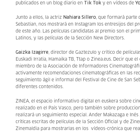
publicados en un blog diario en
Tik Tok
y en vídeos de
Y
Junto a ellos, la actriz
Nahiara Sillero
, que formará parte 
Sebastian, nos mostrará en Instagram los entresijos del p
de este año. Las películas candidatas al premio son el pri
Latinos, y las películas de la Sección New Directors.
Gaizka Izagirre
, director de Gaztezulo y crítico de pelícu
Euskadi Irratia, Hamaika TB, Ttap o Zinea.eus. Decir que e
miembro de la Asociación de Informadores Cinematográfi
activamente recomendaciones cinematográficas en las red
seguimiento ágil e informal del Festival de Cine de San Se
diferentes contenidos.
ZINEA, el espacio informativo digital en euskera sobre cin
realizado en el País Vasco, pero también sobre produccion
realizará un seguimiento especial. Ander Makazaga e Inés
críticas escritas de películas de la Sección Oficial y de Z
Zinemaldia para mostrarlas en los vídeos-crónica que real