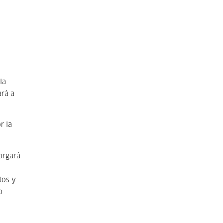
la
ará a
r la
orgará
tos y
o