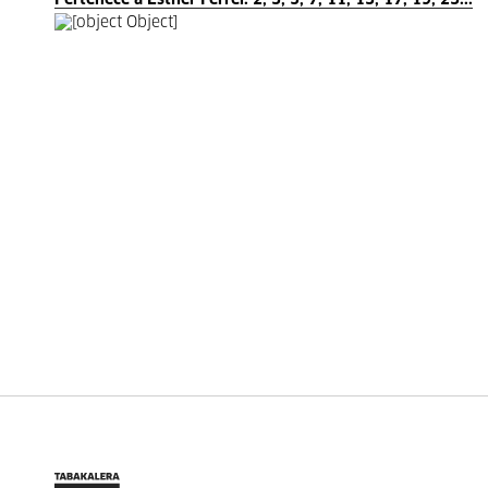
Pertenece a Esther Ferrer. 2, 3, 5, 7, 11, 13, 17, 19, 23...