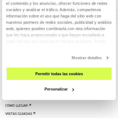
el contenido y los anuncios, ofrecer funciones de redes
sociales y analizar el tráfico. Además, compartimos
VER PROGRAMA
información sobre el uso que haga del sitio web con
nuestros partners de redes sociales, publicidad y análisis
web, quienes pueden combinarla con otra información
que les haya proporcionado o que hayan recopilado a
partir del uso que haya hecho de sus servicios. Puede
obtener más información
AQUÍ
Mostrar detalles
REGÍSTRATE AL BOLETÍN
Permitir todas las cookies
AGENDA
Personalizar
VISÍTANOS
CONTACTO Y HORARIOS
CÓMO LLEGAR
VISITAS GUIADAS