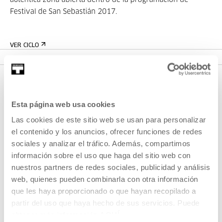
auténtica zona abierta dentro de la programación de
Festival de San Sebastián 2017.
VER CICLO
Esta página web usa cookies
Las cookies de este sitio web se usan para personalizar
el contenido y los anuncios, ofrecer funciones de redes
sociales y analizar el tráfico. Además, compartimos
información sobre el uso que haga del sitio web con
REGÍSTRATE AL BOLETÍN
nuestros partners de redes sociales, publicidad y análisis
AGENDA
web, quienes pueden combinarla con otra información
que les haya proporcionado o que hayan recopilado a
VISÍTANOS
partir del uso que haya hecho de sus servicios. Puede
CONTACTO Y HORARIOS
obtener más información
AQUÍ