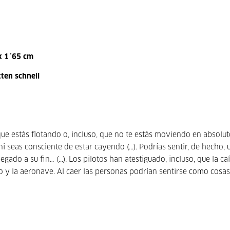
 x 1´65 cm
tten schnell
ue estás flotando o, incluso, que no te estás moviendo en absoluto
i seas consciente de estar cayendo (...). Podrías sentir, de hecho, 
egado a su fin… (...). Los pilotos han atestiguado, incluso, que la ca
o y la aeronave. Al caer las personas podrían sentirse como cosas