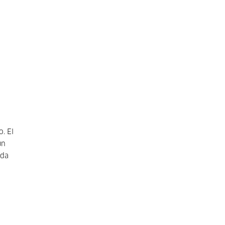
. El
un
ída