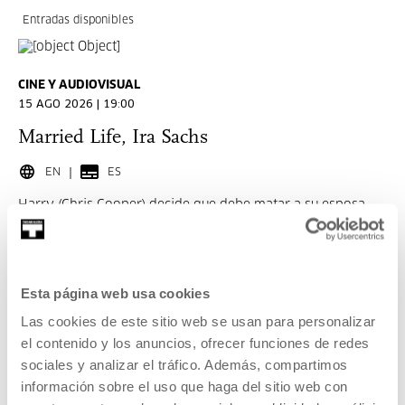
Entradas disponibles
CINE Y AUDIOVISUAL
15 AGO 2026 | 19:00
Married Life, Ira Sachs
EN
ES
Harry (Chris Cooper) decide que debe matar a su esposa,
Pat (Patricia Clarkson), porque la quiere demasiado como
para que sufra cuando él la abandone.
Esta página web usa cookies
LEER MÁS
Las cookies de este sitio web se usan para personalizar
ENTRADAS
el contenido y los anuncios, ofrecer funciones de redes
sociales y analizar el tráfico. Además, compartimos
información sobre el uso que haga del sitio web con
Entradas disponibles