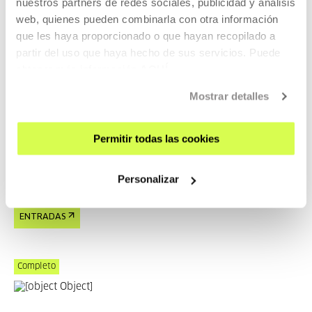
nuestros partners de redes sociales, publicidad y análisis
web, quienes pueden combinarla con otra información
que les haya proporcionado o que hayan recopilado a
CINE Y AUDIOVISUAL
partir del uso que haya hecho de sus servicios. Puede
22 AGO 2026 | 19:00
obtener más información
AQUÍ
Forty Shades of Blue, Ira Sachs
Mostrar detalles
EN
ES
Laura, una joven rusa, vive en Memphis junto a una
Permitir todas las cookies
leyenda del rock and roll mucho mayor que ella.
Personalizar
LEER MÁS
ENTRADAS
Completo