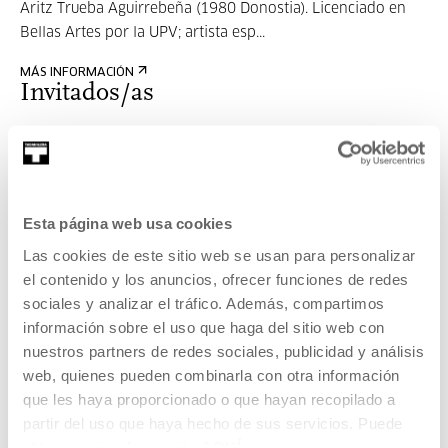
Aritz Trueba Aguirrebeña (1980 Donostia). Licenciado en
Bellas Artes por la UPV; artista esp...
MÁS INFORMACIÓN
Invitados/as
Paula Estévez
Esta página web usa cookies
Paula Estévez (Donostia 1984) es una dibujante de cómics e
Las cookies de este sitio web se usan para personalizar
ilustradora. Tras finalizar la ca...
el contenido y los anuncios, ofrecer funciones de redes
sociales y analizar el tráfico. Además, compartimos
MÁS INFORMACIÓN
información sobre el uso que haga del sitio web con
nuestros partners de redes sociales, publicidad y análisis
web, quienes pueden combinarla con otra información
que les haya proporcionado o que hayan recopilado a
Mai Egurza
partir del uso que haya hecho de sus servicios. Puede
obtener más información
AQUÍ