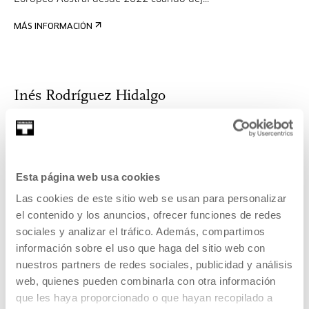
MÁS INFORMACIÓN
Inés Rodríguez Hidalgo
Inés Rodríguez Hidalgo es Dra. en Astrofísica y tiene el
título superior de piano. Ha sido profes...
MÁS INFORMACIÓN
Esta página web usa cookies
Las cookies de este sitio web se usan para personalizar
el contenido y los anuncios, ofrecer funciones de redes
sociales y analizar el tráfico. Además, compartimos
Amelia Ortiz Gil
información sobre el uso que haga del sitio web con
nuestros partners de redes sociales, publicidad y análisis
La Dra. Amelia Ortiz Gil es astrónoma en el Observatorio
web, quienes pueden combinarla con otra información
Astronómico de la Universidad de Valenci...
que les haya proporcionado o que hayan recopilado a