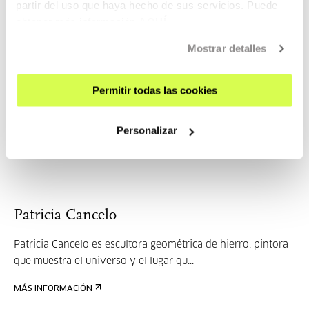
partir del uso que haya hecho de sus servicios. Puede
MÁS INFORMACIÓN
obtener más información
AQUÍ
Mostrar detalles
Raúl Angulo
Permitir todas las cookies
El Dr. Raúl Angulo es astrónomo e investigador en el
Donostia International Physics Center. Su ca...
Personalizar
MÁS INFORMACIÓN
Patricia Cancelo
Patricia Cancelo es escultora geométrica de hierro, pintora
que muestra el universo y el lugar qu...
MÁS INFORMACIÓN