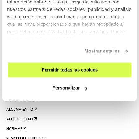
información sobre el uso que haga del sitio web con
nuestros partners de redes sociales, publicidad y análisis
web, quienes pueden combinarla con otra información
que les haya proporcionado o que hayan recopilado a
partir del uso que haya hecho de sus servicios. Puede
obtener más información
AQUÍ
REGÍSTRATE AL BOLETÍN
Mostrar detalles
AGENDA
Permitir todas las cookies
VISÍTANOS
CONTACTO Y HORARIOS
Personalizar
CÓMO LLEGAR
VISITAS GUIADAS
ALOJAMIENTO
ACCESIBILIDAD
NORMAS
PLANO DEL EDIFICIO