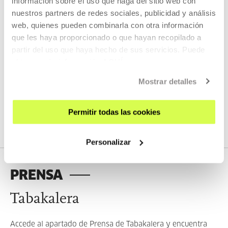
información sobre el uso que haga del sitio web con
MATERIAL DESCARGABLE
nuestros partners de redes sociales, publicidad y análisis
web, quienes pueden combinarla con otra información
Ponemos a tu disposición
que les haya proporcionado o que hayan recopilado a
materiales corporativos de
partir del uso que haya hecho de sus servicios. Puede
Tabakalera para su uso.
obtener más información
AQUÍ
Mostrar detalles
VER MATERIALES
Permitir todas las cookies
Personalizar
PRENSA
Tabakalera
Accede al apartado de Prensa de Tabakalera y encuentra