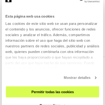
En paralelo a la exposición, Tabakalera ofrecerá
sesiones
dinamizadas
los domingos a las 11:00, con inscripción
Esta página web usa cookies
previa. Asimismo, se programarán actividades específicas
Las cookies de este sitio web se usan para personalizar
para grupos escolares y otros colectivos durante las
mañanas, fuera del horario habitual de apertura.
el contenido y los anuncios, ofrecer funciones de redes
sociales y analizar el tráfico. Además, compartimos
información sobre el uso que haga del sitio web con
nuestros partners de redes sociales, publicidad y análisis
web, quienes pueden combinarla con otra información
que les haya proporcionado o que hayan recopilado a
partir del uso que haya hecho de sus servicios. Puede
obtener más información
AQUÍ
DESCARGAS
Mostrar detalles
MATERIAL DESCARGABLE
Permitir todas las cookies
Ponemos a tu disposición
materiales corporativos de