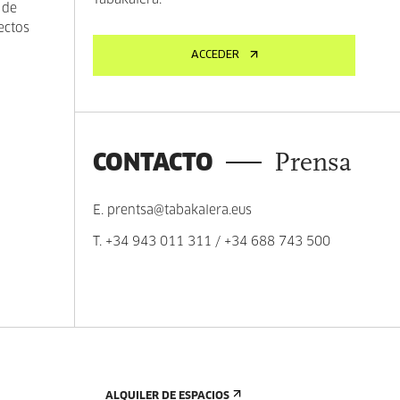
Tabakalera.
 de
ectos
ACCEDER
CONTACTO
Prensa
E.
prentsa@tabakalera.eus
T.
+34 943 011 311
/
+34 688 743 500
ALQUILER DE ESPACIOS