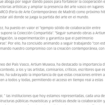
ue aboga por seguir dando pasos para fortalecer la cooperación 
torias artísticas y ampliar la presencia del arte vasco en lugares
do ARCO (Feria de Arte Contemporáneo de Madrid) como próximo hi
tar allí donde se juega la partida del arte en el mundo.
ez, ha puesto en valor el “ejemplo sólido de colaboración entre
e supone la Colección Compartida”. “Seguir sumando obras a Artiu
tigación, la experimentación y garantiza que el patrimonio
as”. Por ello, ha concluido animando a seguir trabajando “con es
firmando nuestro compromiso con la creación contemporánea, con 
eo del País Vasco, Artium Museoa, ha destacado la importancia d
ontexto, a los y las artistas, comisarios, críticos, escritores que e
o, ha subrayado la importancia de que estas creaciones entren a
cen a todos y todas, permitiendo el acceso en tiempo real a estas
l, " las instituciones que hoy estamos representadas, cada una d
ructuras públicas museísticas y artísticas desde la colaboración 