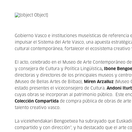
Gobierno Vasco e instituciones museísticas de referenci
impulsar el Sistema del Arte Vasco, una apuesta estratégic
cultural contemporánea, fortalecer el ecosistema creativo 
El acto, celebrado en el Museo de Arte Contemporáneo del
y consejera de Cultura y Política Lingüística
, Ibone Bengo
directoras y directores de los principales museos y centros
(Museo de Bellas Artes de Bilbao),
Miren Arzalluz
(Museo G
estado presentes el viceconsejero de Cultura,
Andoni Iturb
cuyas obras se incorporan al patrimonio público. Este en
Colección Compartida
de compra pública de obras de arte 
talento creativo vasco.
La vicelehendakari Bengoetxea ha subrayado que Euskadi “d
compartido y con dirección”, y ha destacado que el arte co