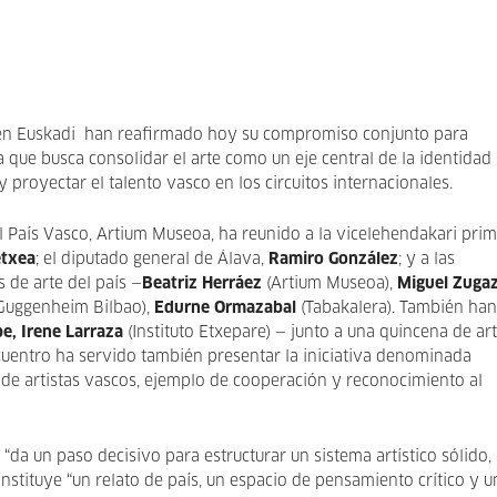
a en Euskadi han reafirmado hoy su compromiso conjunto para
a que busca consolidar el arte como un eje central de la identidad
y proyectar el talento vasco en los circuitos internacionales.
 País Vasco, Artium Museoa, ha reunido a la vicelehendakari pri
etxea
; el diputado general de Álava,
Ramiro González
; y a las
 de arte del país —
Beatriz Herráez
(Artium Museoa),
Miguel Zuga
uggenheim Bilbao),
Edurne Ormazabal
(Tabakalera). También han
e, Irene Larraza
(Instituto Etxepare) — junto a una quincena de art
cuentro ha servido también presentar la iniciativa denominada
de artistas vascos, ejemplo de cooperación y reconocimiento al
a un paso decisivo para estructurar un sistema artístico sólido,
nstituye “un relato de país, un espacio de pensamiento crítico y u