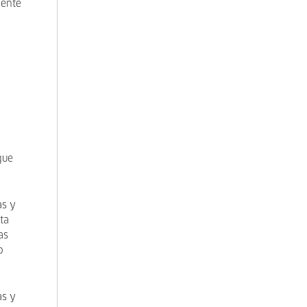
mente
que
as y
ta
as
o
as y