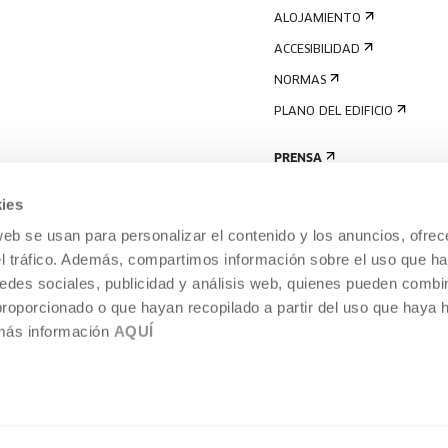
ALOJAMIENTO
ACCESIBILIDAD
NORMAS
PLANO DEL EDIFICIO
PRENSA
ies
web se usan para personalizar el contenido y los anuncios, ofrec
el tráfico. Además, compartimos información sobre el uso que ha
edes sociales, publicidad y análisis web, quienes pueden combin
proporcionado o que hayan recopilado a partir del uso que haya
 más información
AQUÍ
AVISO LEGAL
POLÍTICA DE COOKIES
TEMPORÁNEA,
SISTEMA INTERNO DE INFORMACIÓN