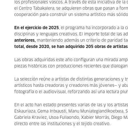
los profesionales vascos. A través de esta iniciativa de l
el Centro Tabakalera, se adquieren obras que pasan a form
cooperación para construir un sistema artístico más sólid
En el ejercicio de 2025
, el programa ha incorporado a la 
disciplinas y lenguajes creativos. El importe total de las 
anteriores,
manteniendo además un criterio de paridad tan
total, desde 2020, se han adquirido 205 obras de artistas
Las obras adquiridas este año configuran una mirada amp
piezas históricas con producciones recientes que dialogan 
La selección reúne a artistas de distintas generaciones y 
artísticos hasta creadoras y creadores más jóvenes— y abarc
fotografía o el audiovisual, reforzando así una lectura pl
En el acto han estado presentes varias de las y los artista
Eskauriaza, Gema Intxausti, Manu Muniategiandikoetxea, S
Gabriela Kraviez, Usoa Fullaondo, Xabier Morrás, Diego M
directo entre las instituciones y el tejido creativo.