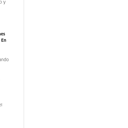
o y
nes
.
En
nando
s
el