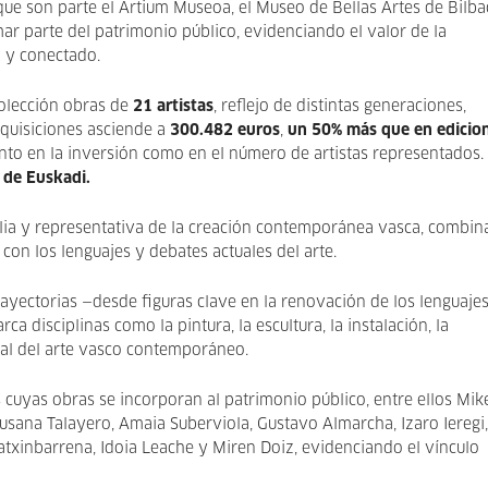
a que son parte el Artium Museoa, el Museo de Bellas Artes de Bilba
ar parte del patrimonio público, evidenciando el valor de la
o y conectado.
colección obras de
21 artistas
, reflejo de distintas generaciones,
adquisiciones asciende a
300.482 euros
,
un 50% más que en edicio
to en la inversión como en el número de artistas representados
 de Euskadi.
lia y representativa de la creación contemporánea vasca, combi
con los lenguajes y debates actuales del arte.
trayectorias —desde figuras clave en la renovación de los lenguaje
a disciplinas como la pintura, la escultura, la instalación, la
ural del arte vasco contemporáneo.
s cuyas obras se incorporan al patrimonio público, entre ellos Mik
usana Talayero, Amaia Suberviola, Gustavo Almarcha, Izaro Ieregi,
atxinbarrena, Idoia Leache y Miren Doiz, evidenciando el vínculo