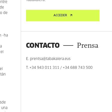
Tabakalera.
entre
 de
to de
ACCEDER
m -ha
CONTACTO
Prensa
ta
el
E.
prentsa@tabakalera.eus
T.
+34 943 011 311
/
+34 688 743 500
el
stán
esde
y una