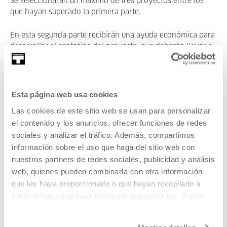
Se seleccionarán un máximo de tres proyectos entre los
que hayan superado la primera parte.
En esta segunda parte recibirán una ayuda económica para
desarrollar el prototipo del proyecto, que deberán llevar a
cabo entre enero y abril del año 2021. El importe máximo
de dicha ayuda a repartir entre todos los proyectos
seleccionados será de 50.000 €. La presentación del
prototipo se llevará a cabo en el acto público que se
Esta página web usa cookies
organizará en el laboratorio de audiovisuales 2deo en
Las cookies de este sitio web se usan para personalizar
mayo de 2021.
el contenido y los anuncios, ofrecer funciones de redes
sociales y analizar el tráfico. Además, compartimos
información sobre el uso que haga del sitio web con
nuestros partners de redes sociales, publicidad y análisis
*Esta convocatoria puede sufrir modificaciones debido a la
web, quienes pueden combinarla con otra información
alerta sanitaria.
que les haya proporcionado o que hayan recopilado a
partir del uso que haya hecho de sus servicios. Puede
obtener más información
AQUÍ