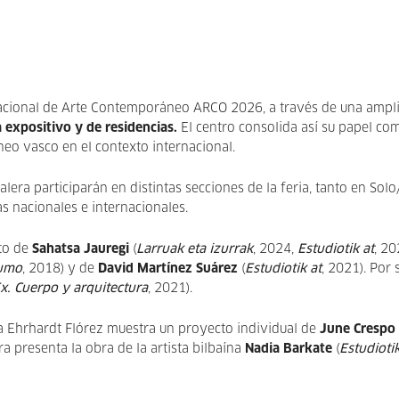
rnacional de Arte Contemporáneo ARCO 2026, a través de una ampl
 expositivo y de residencias.
El centro consolida así su papel co
eo vasco en el contexto internacional.
lera participarán en distintas secciones de la feria, tanto en Sol
s nacionales e internacionales.
cto de
Sahatsa Jauregi
(
Larruak eta izurrak
, 2024,
Estudiotik at
, 20
humo
, 2018) y de
David Martínez Suárez
(
Estudiotik at
, 2021). Por 
x. Cuerpo y arquitectura
, 2021).
ría Ehrhardt Flórez muestra un proyecto individual de
June Crespo
ra presenta la obra de la artista bilbaína
Nadia Barkate
(
Estudiotik