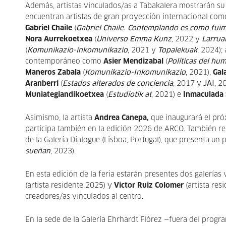
Además, artistas vinculados/as a Tabakalera mostrarán su ob
encuentran artistas de gran proyección internacional co
Gabriel Chaile
(
Gabriel Chaile. Contemplando es como fu
Nora Aurrekoetxea
(
Universo Emma Kunz
, 2022 y
Larrua
(
Komunikazio-inkomunikazio
, 2021 y
Topalekuak
, 2024);
contemporáneo como
Asier Mendizabal
(
Políticas del hu
Maneros Zabala
(
Komunikazio-Inkomunikazio
, 2021),
Gal
Aranberri
(
Estados alterados de conciencia
, 2017 y
JAI
, 2
Muniategiandikoetxea
(
Estudiotik at
, 2021) e
Inmaculada 
Asimismo, la artista
Andrea Canepa,
que inaugurará el pr
participa también en la edición 2026 de ARCO. También re
de la Galería Dialogue (Lisboa, Portugal), que presenta un
sueñan
, 2023).
En esta edición de la feria estarán presentes dos galerías
(artista residente 2025) y
Victor Ruiz Colomer
(artista res
creadores/as vinculados al centro.
En la sede de la Galería Ehrhardt Flórez —fuera del progra