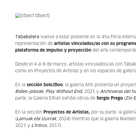
Tabakalera
vuelve a estar presente en la 45a Feria Inte
representación de
artistas vinculados/as con su programa
plataforma de impulso y proyección
del arte contemporán
Desde el 4 al 8 de marzo, artistas vinculados/as con Tabaka
como en Proyectos de Artistas y en los espacios de galería
En la
sección Solo/Duo
, la galería Atm presenta un proye
Bideo-jokoak. Play Without End
, 2021 y
Archiveras del 
parte, la Galería Ethall exhibe obras de
Sergio Prego
(
Zin E
En la sección
Proyectos de Artistas,
por su parte, la gale
(
Larruak eta izurrak
, 2024) mientras que la galería Maister
2021 y
L’Intrus
, 2017).