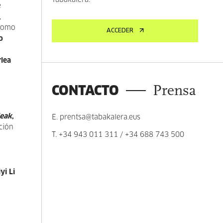
Tabakalera.
e
,
 como
ACCEDER
o
rlea
CONTACTO
Prensa
deak
,
E.
prentsa@tabakalera.eus
ción
T.
+34 943 011 311
/
+34 688 743 500
iyi Li