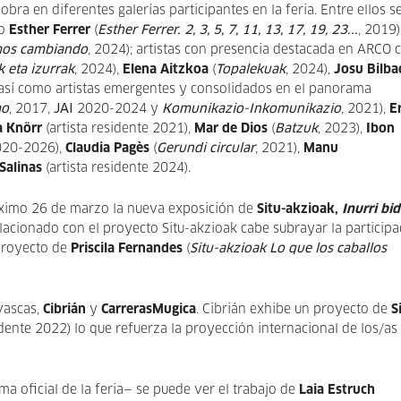
ra en diferentes galerías participantes en la feria. Entre ellos s
mo
Esther Ferrer
(
Esther Ferrer. 2, 3, 5, 7, 11, 13, 17, 19, 23...
, 2019)
imos cambiando
, 2024); artistas con presencia destacada en ARCO
k eta izurrak
, 2024),
Elena Aitzkoa
(
Topalekuak
, 2024),
Josu Bilba
 así como artistas emergentes y consolidados en el panorama
mo
, 2017,
JAI
2020-2024 y
Komunikazio-Inkomunikazio
, 2021),
E
a Knörr
(artista residente 2021),
Mar de Dios
(
Batzuk
, 2023),
Ibon
020-2026),
Claudia Pagès
(
Gerundi circular
, 2021),
Manu
Salinas
(artista residente 2024).
óximo 26 de marzo la nueva exposición de
Situ-akzioak,
Inurri bi
lacionado con el proyecto Situ-akzioak cabe subrayar la participa
 proyecto de
Priscila Fernandes
(
Situ-akzioak Lo que los caballos
 vascas,
Cibrián
y
CarrerasMugica
. Cibrián exhibe un proyecto de
S
idente 2022) lo que refuerza la proyección internacional de los/as
ma oficial de la feria— se puede ver el trabajo de
Laia Estruch