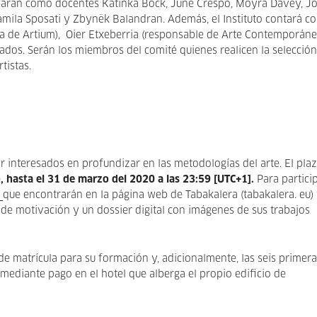
iciparán como docentes Katinka Bock, June Crespo, Moyra Davey, J
mila Sposati y Zbynëk Balandran. Además, el Instituto contará c
ra de Artium), Oier Etxeberria (responsable de Arte Contemporán
nados. Serán los miembros del comité quienes realicen la selecció
tistas.
or interesados en profundizar en las metodologías del arte. El pla
, hasta el 31 de marzo del 2020 a las 23:59 [UTC+1].
Para particip
o
que encontrarán en la página web de Tabakalera (tabakalera. eu)
a de motivación y un dossier digital con imágenes de sus trabajos
 matrícula para su formación y, adicionalmente, las seis primera
 mediante pago en el hotel que alberga el propio edificio de