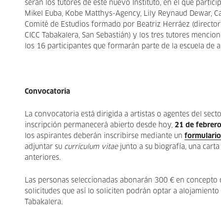
serán los tutores de este nuevo Instituto, en el que part
Mikel Euba, Kobe Matthys-Agency, Lily Reynaud Dewar, Ca
Comité de Estudios formado por Beatriz Herráez (directo
CICC Tabakalera, San Sebastián) y los tres tutores mencio
los 16 participantes que formarán parte de la escuela de ar
Convocatoria
La convocatoria está dirigida a artistas o agentes del sect
inscripción permanecerá abierto desde hoy,
21 de febrero
los aspirantes deberán inscribirse mediante un
formulari
adjuntar su
curriculum vitae
junto a su biografía, una cart
anteriores.
Las personas seleccionadas abonarán 300 € en concepto de
solicitudes que así lo soliciten podrán optar a alojamiento
Tabakalera.