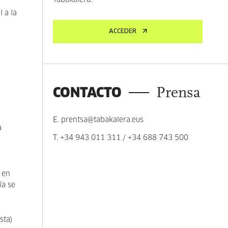
Tabakalera.
 a la
ACCEDER
CONTACTO
Prensa
E.
prentsa@tabakalera.eus
a
T.
+34 943 011 311
/
+34 688 743 500
, en
ía se
sta)