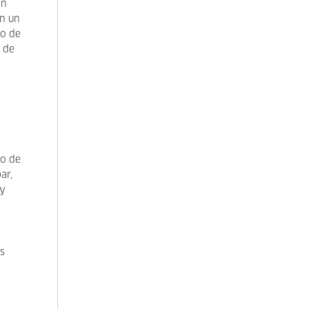
on
on un
eo de
n de
zo de
ar,
 y
s